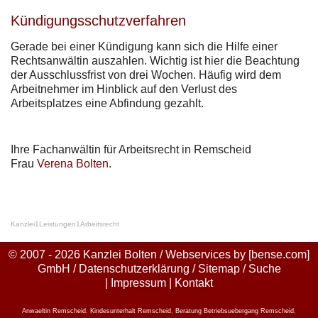
Kündigungsschutzverfahren
Gerade bei einer Kündigung kann sich die Hilfe einer
Rechtsanwältin auszahlen. Wichtig ist hier die Beachtung
der Ausschlussfrist von drei Wochen. Häufig wird dem
Arbeitnehmer im Hinblick auf den Verlust des
Arbeitsplatzes eine Abfindung gezahlt.
Ihre Fachanwältin für Arbeitsrecht in Remscheid
Frau
Verena Bolten
.
Kanzlei
1
Leistungen
1
Arbeitsrecht
© 2007 - 2026 Kanzlei Bolten / Webservices by
[bense.com]
GmbH
/
Datenschutzerklärung
/
Sitemap
/
Suche
|
Impressum
|
Kontakt
Anwaeltin Remscheid
,
Kindesunterhalt Remscheid
,
Beratung Betriebsuebergang Remscheid
,