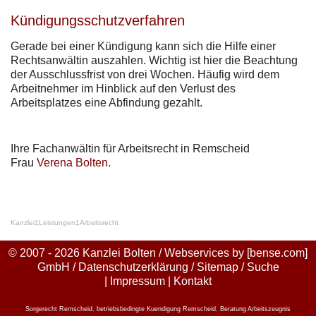
Kündigungsschutzverfahren
Gerade bei einer Kündigung kann sich die Hilfe einer
Rechtsanwältin auszahlen. Wichtig ist hier die Beachtung
der Ausschlussfrist von drei Wochen. Häufig wird dem
Arbeitnehmer im Hinblick auf den Verlust des
Arbeitsplatzes eine Abfindung gezahlt.
Ihre Fachanwältin für Arbeitsrecht in Remscheid
Frau
Verena Bolten
.
Kanzlei
1
Leistungen
1
Arbeitsrecht
© 2007 - 2026 Kanzlei Bolten / Webservices by
[bense.com]
GmbH
/
Datenschutzerklärung
/
Sitemap
/
Suche
|
Impressum
|
Kontakt
Sorgerecht Remscheid
,
betriebsbedingte Kuendigung Remscheid
,
Beratung Arbeitszeugnis