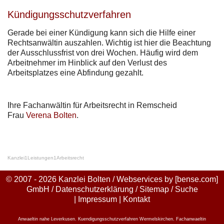
Kündigungsschutzverfahren
Gerade bei einer Kündigung kann sich die Hilfe einer
Rechtsanwältin auszahlen. Wichtig ist hier die Beachtung
der Ausschlussfrist von drei Wochen. Häufig wird dem
Arbeitnehmer im Hinblick auf den Verlust des
Arbeitsplatzes eine Abfindung gezahlt.
Ihre Fachanwältin für Arbeitsrecht in Remscheid
Frau
Verena Bolten
.
Kanzlei
1
Leistungen
1
Arbeitsrecht
© 2007 - 2026 Kanzlei Bolten / Webservices by
[bense.com]
GmbH
/
Datenschutzerklärung
/
Sitemap
/
Suche
|
Impressum
|
Kontakt
Anwaeltin nahe Leverkusen
,
Kuendigungsschutzverfahren Wermelskirchen
,
Fachanwaeltin