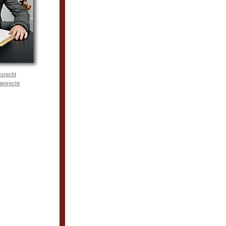
tsrecht
ienrecht