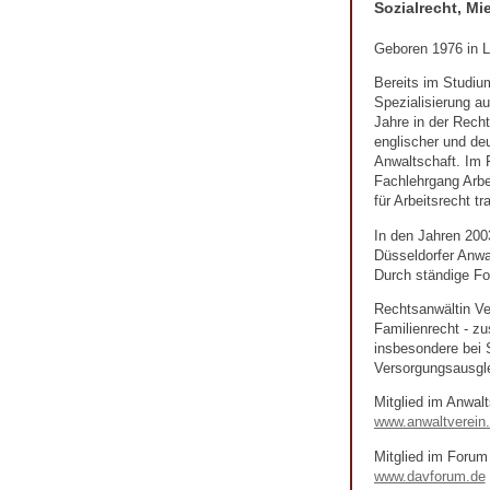
Sozialrecht, Mi
Geboren 1976 in La
Bereits im Studium
Spezialisierung au
Jahre in der Recht
englischer und deu
Anwaltschaft. Im F
Fachlehrgang Arbe
für Arbeitsrecht tr
In den Jahren 200
Düsseldorfer Anwa
Durch ständige For
Rechtsanwältin Ver
Familienrecht - zu
insbesondere bei 
Versorgungsausgle
Mitglied im Anwalt
www.anwaltverein
Mitglied im Forum
www.davforum.de