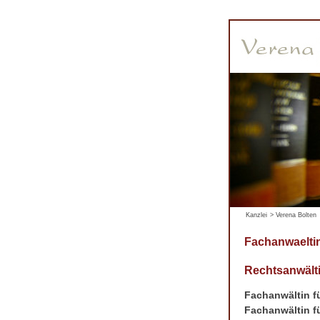
Kanzlei
>
Verena Bolten
Fachanwaeltin
Rechtsanwälti
Fachanwältin fü
Fachanwältin fü