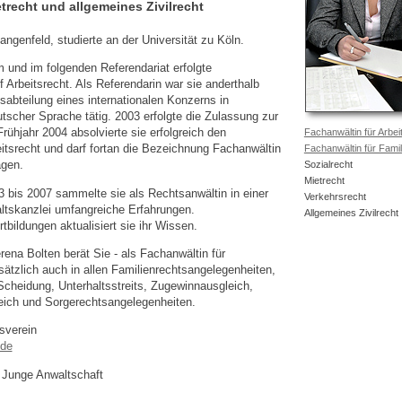
etrecht und allgemeines Zivilrecht
ngenfeld, studierte an der Universität zu Köln.
 und im folgenden Referendariat erfolgte
f Arbeitsrecht. Als Referendarin war sie anderthalb
sabteilung eines internationalen Konzerns in
tscher Sprache tätig. 2003 erfolgte die Zulassung zur
rühjahr 2004 absolvierte sie erfolgreich den
Fachanwältin für Arbei
itsrecht und darf fortan die Bezeichnung Fachanwältin
Fachanwältin für Famil
agen.
Sozialrecht
Mietrecht
3 bis 2007 sammelte sie als Rechtsanwältin in einer
Verkehrsrecht
ltskanzlei umfangreiche Erfahrungen.
Allgemeines Zivilrecht
tbildungen aktualisiert sie ihr Wissen.
ena Bolten berät Sie - als Fachanwältin für
sätzlich auch in allen Familienrechtsangelegenheiten,
Scheidung, Unterhaltsstreits, Zugewinnausgleich,
ich und Sorgerechtsangelegenheiten.
sverein
.de
 Junge Anwaltschaft