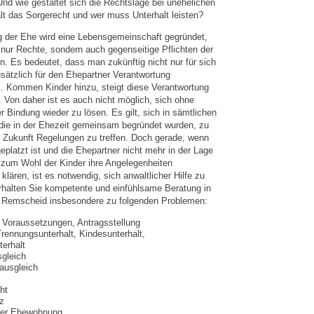
nd wie gestaltet sich die Rechtslage bei unehelichen
lt das Sorgerecht und wer muss Unterhalt leisten?
g der Ehe wird eine Lebensgemeinschaft gegründet,
 nur Rechte, sondern auch gegenseitige Pflichten der
. Es bedeutet, dass man zukünftig nicht nur für sich
sätzlich für den Ehepartner Verantwortung
 Kommen Kinder hinzu, steigt diese Verantwortung
 Von daher ist es auch nicht möglich, sich ohne
r Bindung wieder zu lösen. Es gilt, sich in sämtlichen
die in der Ehezeit gemeinsam begründet wurden, zu
ie Zukunft Regelungen zu treffen. Doch gerade, wenn
platzt ist und die Ehepartner nicht mehr in der Lage
 zum Wohl der Kinder ihre Angelegenheiten
klären, ist es notwendig, sich anwaltlicher Hilfe zu
rhalten Sie kompetente und einfühlsame Beratung in
n Remscheid insbesondere zu folgenden Problemen:
 Voraussetzungen, Antragsstellung
Trennungsunterhalt, Kindesunterhalt,
erhalt
gleich
ausgleich
ht
z
der Ehewohnung