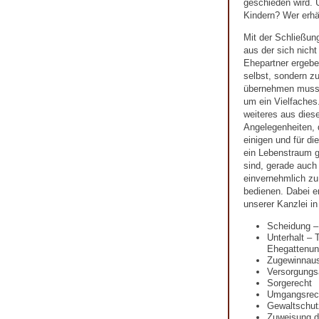
geschieden wird. U
Kindern? Wer erhä
Mit der Schließun
aus der sich nicht
Ehepartner ergeben
selbst, sondern zu
übernehmen muss.
um ein Vielfaches.
weiteres aus diese
Angelegenheiten, 
einigen und für d
ein Lebenstraum ge
sind, gerade auch
einvernehmlich zu 
bedienen. Dabei e
unserer Kanzlei i
Scheidung –
Unterhalt – 
Ehegattenunt
Zugewinnaus
Versorgungs
Sorgerecht
Umgangsrec
Gewaltschut
Zuweisung 