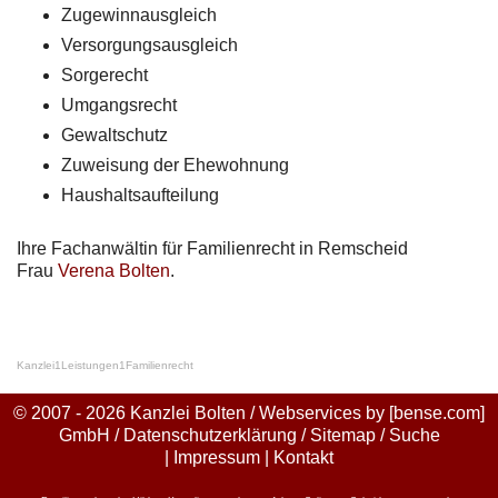
Zugewinnausgleich
Versorgungsausgleich
Sorgerecht
Umgangsrecht
Gewaltschutz
Zuweisung der Ehewohnung
Haushaltsaufteilung
Ihre Fachanwältin für Familienrecht in Remscheid
Frau
Verena Bolten
.
Kanzlei
1
Leistungen
1
Familienrecht
© 2007 - 2026 Kanzlei Bolten / Webservices by
[bense.com]
GmbH
/
Datenschutzerklärung
/
Sitemap
/
Suche
|
Impressum
|
Kontakt