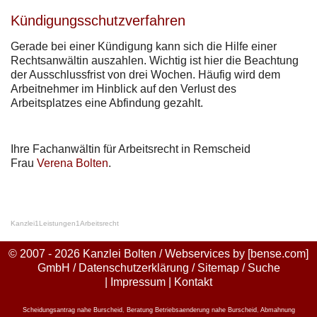
Kündigungsschutzverfahren
Gerade bei einer Kündigung kann sich die Hilfe einer
Rechtsanwältin auszahlen. Wichtig ist hier die Beachtung
der Ausschlussfrist von drei Wochen. Häufig wird dem
Arbeitnehmer im Hinblick auf den Verlust des
Arbeitsplatzes eine Abfindung gezahlt.
Ihre Fachanwältin für Arbeitsrecht in Remscheid
Frau
Verena Bolten
.
Kanzlei
1
Leistungen
1
Arbeitsrecht
© 2007 - 2026 Kanzlei Bolten / Webservices by
[bense.com]
GmbH
/
Datenschutzerklärung
/
Sitemap
/
Suche
|
Impressum
|
Kontakt
Scheidungsantrag nahe Burscheid
,
Beratung Betriebsaenderung nahe Burscheid
,
Abmahnung