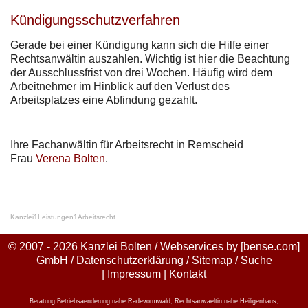
Kündigungsschutzverfahren
Gerade bei einer Kündigung kann sich die Hilfe einer
Rechtsanwältin auszahlen. Wichtig ist hier die Beachtung
der Ausschlussfrist von drei Wochen. Häufig wird dem
Arbeitnehmer im Hinblick auf den Verlust des
Arbeitsplatzes eine Abfindung gezahlt.
Ihre Fachanwältin für Arbeitsrecht in Remscheid
Frau
Verena Bolten
.
Kanzlei
1
Leistungen
1
Arbeitsrecht
© 2007 - 2026 Kanzlei Bolten / Webservices by
[bense.com]
GmbH
/
Datenschutzerklärung
/
Sitemap
/
Suche
|
Impressum
|
Kontakt
Beratung Betriebsaenderung nahe Radevormwald
,
Rechtsanwaeltin nahe Heiligenhaus
,