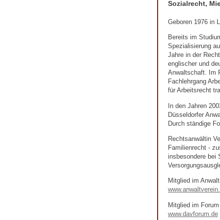
Sozialrecht, Mi
Geboren 1976 in La
Bereits im Studium
Spezialisierung au
Jahre in der Recht
englischer und deu
Anwaltschaft. Im F
Fachlehrgang Arbe
für Arbeitsrecht tr
In den Jahren 200
Düsseldorfer Anwa
Durch ständige For
Rechtsanwältin Ver
Familienrecht - zu
insbesondere bei 
Versorgungsausgle
Mitglied im Anwalt
www.anwaltverein
Mitglied im Forum
www.davforum.de