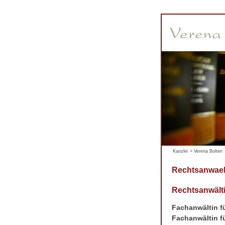
Kanzlei
>
Verena Bolten
Rechtsanwael
Rechtsanwälti
Fachanwältin fü
Fachanwältin fü