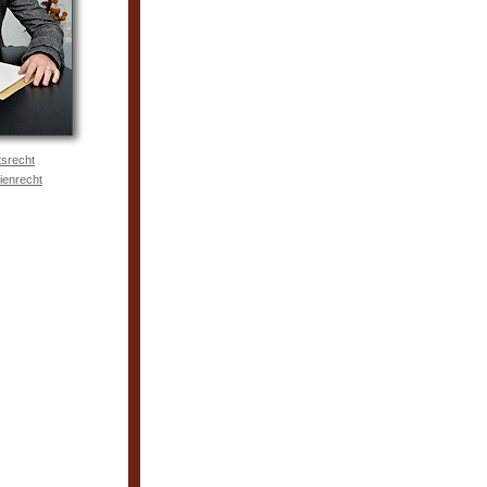
tsrecht
ienrecht