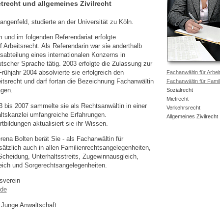
etrecht und allgemeines Zivilrecht
ngenfeld, studierte an der Universität zu Köln.
 und im folgenden Referendariat erfolgte
f Arbeitsrecht. Als Referendarin war sie anderthalb
sabteilung eines internationalen Konzerns in
tscher Sprache tätig. 2003 erfolgte die Zulassung zur
rühjahr 2004 absolvierte sie erfolgreich den
Fachanwältin für Arbei
itsrecht und darf fortan die Bezeichnung Fachanwältin
Fachanwältin für Famil
agen.
Sozialrecht
Mietrecht
3 bis 2007 sammelte sie als Rechtsanwältin in einer
Verkehrsrecht
ltskanzlei umfangreiche Erfahrungen.
Allgemeines Zivilrecht
tbildungen aktualisiert sie ihr Wissen.
ena Bolten berät Sie - als Fachanwältin für
sätzlich auch in allen Familienrechtsangelegenheiten,
Scheidung, Unterhaltsstreits, Zugewinnausgleich,
ich und Sorgerechtsangelegenheiten.
sverein
.de
 Junge Anwaltschaft