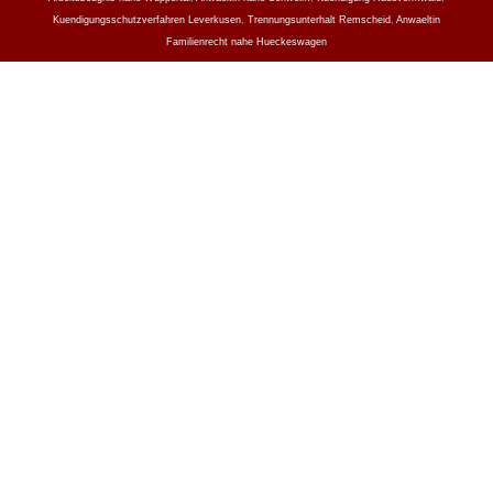
Kuendigungsschutzverfahren Leverkusen
,
Trennungsunterhalt Remscheid
,
Anwaeltin
Familienrecht nahe Hueckeswagen