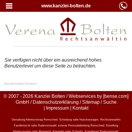
www.kanzlei-bolten.de
Sie verfügen nicht über ein ausreichend hohes
Benutzerlevel um diese Seite zu betrachten.
Kanzlei
1
Isabel Paulisch
© 2007 - 2026 Kanzlei Bolten / Webservices by
[bense.com]
GmbH
/
Datenschutzerklärung
/
Sitemap
/
Suche
|
Impressum
|
Kontakt
Gestaltung Arbeitsvertrag Remscheid
,
Scheidung nahe Hueckeswagen
,
Rechtsanwaeltin
Familienrecht nahe Radevormwald
,
externe Personalabteilung Remscheid
,
Erstellung
Arbeitszeugnis nahe Wuppertal
,
Anwaeltin nahe Schwelm
,
Kuendigung Radevormwald
,