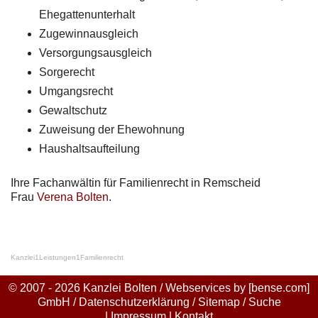
Ehegattenunterhalt
Zugewinnausgleich
Versorgungsausgleich
Sorgerecht
Umgangsrecht
Gewaltschutz
Zuweisung der Ehewohnung
Haushaltsaufteilung
Ihre Fachanwältin für Familienrecht in Remscheid
Frau
Verena Bolten
.
Kanzlei
1
Leistungen
1
Familienrecht
© 2007 - 2026 Kanzlei Bolten / Webservices by
[bense.com]
GmbH
/
Datenschutzerklärung
/
Sitemap
/
Suche
|
Impressum
|
Kontakt