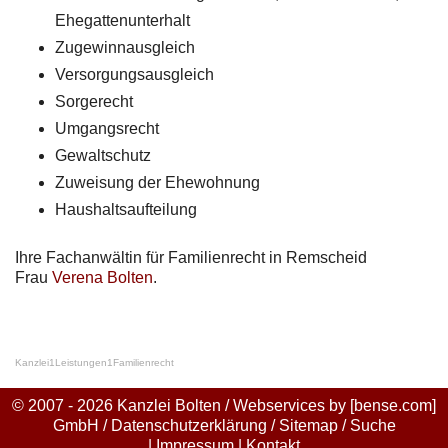
Ehegattenunterhalt
Zugewinnausgleich
Versorgungsausgleich
Sorgerecht
Umgangsrecht
Gewaltschutz
Zuweisung der Ehewohnung
Haushaltsaufteilung
Ihre Fachanwältin für Familienrecht in Remscheid
Frau
Verena Bolten
.
Kanzlei
1
Leistungen
1
Familienrecht
© 2007 - 2026 Kanzlei Bolten / Webservices by
[bense.com]
GmbH
/
Datenschutzerklärung
/
Sitemap
/
Suche
|
Impressum
|
Kontakt