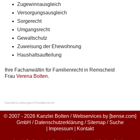
Zugewinnausgleich
Versorgungsausgleich
Sorgerecht
Umgangsrecht
Gewaltschutz
Zuweisung der Ehewohnung
Haushaltsaufteilung
Ihre Fachanwältin für Familienrecht in Remscheid
Frau
Verena Bolten
.
Kanzlei
1
Leistungen
1
Familienrecht
© 2007 - 2026 Kanzlei Bolten / Webservices by
[bense.com]
GmbH
/
Datenschutzerklärung
/
Sitemap
/
Suche
|
Impressum
|
Kontakt