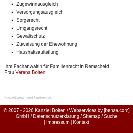
Zugewinnausgleich
Versorgungsausgleich
Sorgerecht
Umgangsrecht
Gewaltschutz
Zuweisung der Ehewohnung
Haushaltsaufteilung
Ihre Fachanwältin für Familienrecht in Remscheid
Frau
Verena Bolten
.
Kanzlei
1
Leistungen
1
Familienrecht
© 2007 - 2026 Kanzlei Bolten / Webservices by
[bense.com]
GmbH
/
Datenschutzerklärung
/
Sitemap
/
Suche
|
Impressum
|
Kontakt