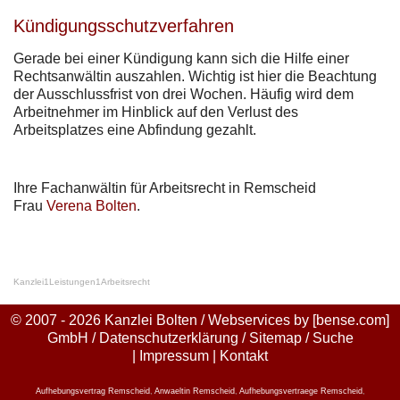
Kündigungsschutzverfahren
Gerade bei einer Kündigung kann sich die Hilfe einer
Rechtsanwältin auszahlen. Wichtig ist hier die Beachtung
der Ausschlussfrist von drei Wochen. Häufig wird dem
Arbeitnehmer im Hinblick auf den Verlust des
Arbeitsplatzes eine Abfindung gezahlt.
Ihre Fachanwältin für Arbeitsrecht in Remscheid
Frau
Verena Bolten
.
Kanzlei
1
Leistungen
1
Arbeitsrecht
© 2007 - 2026 Kanzlei Bolten / Webservices by
[bense.com]
GmbH
/
Datenschutzerklärung
/
Sitemap
/
Suche
|
Impressum
|
Kontakt
Aufhebungsvertrag Remscheid
,
Anwaeltin Remscheid
,
Aufhebungsvertraege Remscheid
,