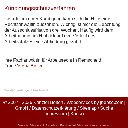
Kündigungsschutzverfahren
Gerade bei einer Kündigung kann sich die Hilfe einer
Rechtsanwältin auszahlen. Wichtig ist hier die Beachtung
der Ausschlussfrist von drei Wochen. Häufig wird dem
Arbeitnehmer im Hinblick auf den Verlust des
Arbeitsplatzes eine Abfindung gezahlt.
Ihre Fachanwältin für Arbeitsrecht in Remscheid
Frau
Verena Bolten
.
Kanzlei
1
Leistungen
1
Arbeitsrecht
© 2007 - 2026 Kanzlei Bolten / Webservices by
[bense.com]
GmbH
/
Datenschutzerklärung
/
Sitemap
/
Suche
|
Impressum
|
Kontakt
Anwaeltin Arbeitsrecht Remscheid
,
Rechtsanwalt Arbeitsrecht nahe Schwelm
,