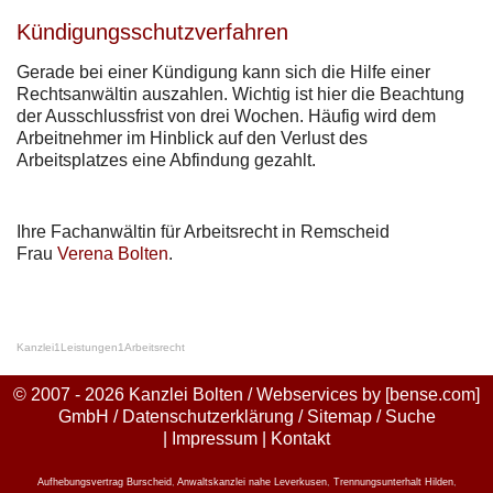
Kündigungsschutzverfahren
Gerade bei einer Kündigung kann sich die Hilfe einer
Rechtsanwältin auszahlen. Wichtig ist hier die Beachtung
der Ausschlussfrist von drei Wochen. Häufig wird dem
Arbeitnehmer im Hinblick auf den Verlust des
Arbeitsplatzes eine Abfindung gezahlt.
Ihre Fachanwältin für Arbeitsrecht in Remscheid
Frau
Verena Bolten
.
Kanzlei
1
Leistungen
1
Arbeitsrecht
© 2007 - 2026 Kanzlei Bolten / Webservices by
[bense.com]
GmbH
/
Datenschutzerklärung
/
Sitemap
/
Suche
|
Impressum
|
Kontakt
Aufhebungsvertrag Burscheid
,
Anwaltskanzlei nahe Leverkusen
,
Trennungsunterhalt Hilden
,